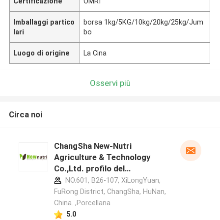
Certificazione
OMRI
Imballaggi partico
borsa 1kg/5KG/10kg/20kg/25kg/Jum
lari
bo
Luogo di origine
La Cina
Osservi più
Circa noi
ChangSha New-Nutri
Agriculture & Technology
Co.,Ltd. profilo del
produttore
NO.601, B26-107, XiLongYuan,
FuRong District, ChangSha, HuNan,
China. ,Porcellana
5.0