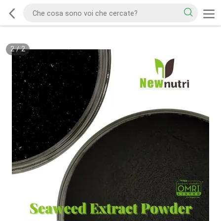
2
/
2