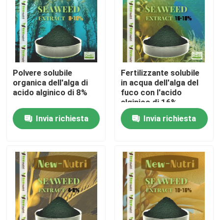
Prodotti
Fertilizzante organico di acido umico
Polvere solubile
Fertilizzante solubile
organica dell'alga di
in acqua dell'alga del
Fertilizzante organico dell'aminoacido
acido alginico di 8%
fuco con l'acido
alginico di 16%
Invia richiesta
Invia richiesta
Fertilizzante organico dell'azoto
Fertilizzante dell'umato del potassio
Fertilizzante della polvere dell'estratto dell'alga
Polvere acida fulvica