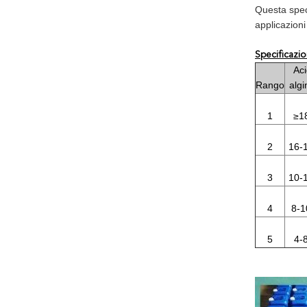
Questa speci
applicazioni
Specificazio
Ac
Rango
algi
1
≥1
2
16-
3
10-
4
8-
5
4-