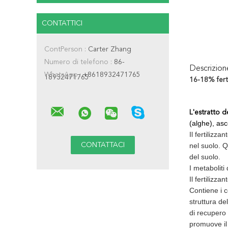
CONTATTICI
ContPerson :
Carter Zhang
Numero di telefono :
86-
Descrizio
WhatsApp :
+8618932471765
18932471765
16-18% ferti
L'estratto d
(alghe), as
Il fertilizz
nel suolo. Q
del suolo.
I metaboliti
Il fertilizz
Contiene i c
struttura de
di recupero 
promuove il 