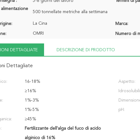
onsegna :
5-8 giorni del lavoro
Termini di p
 alimentazione
500 tonnellate metriche alla settimana
La Cina
rigine:
Marca:
OMRI
one:
Numero di m
IONI DETTAGLIATE
DESCRIZIONE DI PRODOTTO
oni Dettagliate
ico:
16-18%
Aspetto:
≥16%
Idrosolubili
e:
1%-3%
Dimension
1%-5%
pH:
anica:
≥45%
:
Fertilizzante dell'alga del fuco di acido
alginico di 16%