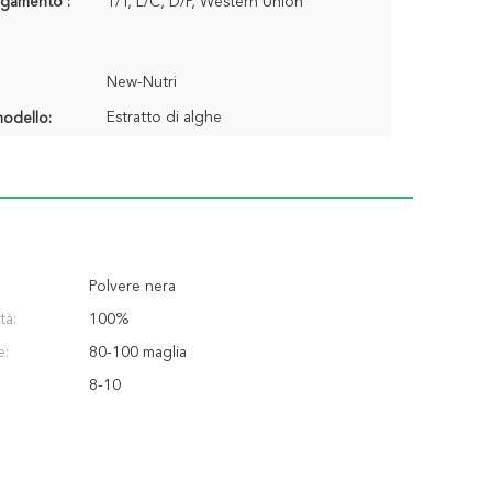
agamento :
T/T, L/C, D/P, Western Union
New-Nutri
Estratto di alghe
odello:
Polvere nera
tà:
100%
e:
80-100 maglia
8-10