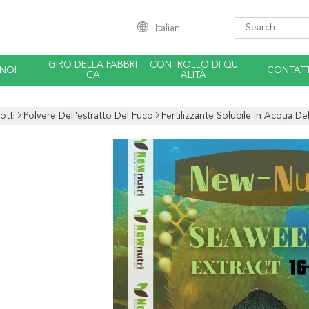
Italian
GIRO DELLA FABBRI
CONTROLLO DI QU
 NOI
CONTATT
CA
ALITÀ
otti
Polvere Dell'estratto Del Fuco
Fertilizzante Solubile In Acqua D