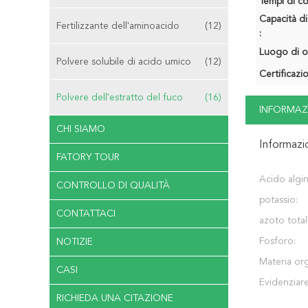
Tempi di c
Capacità di
Fertilizzante dell'aminoacido
(12)
:
Luogo di o
Polvere solubile di acido umico
(12)
Certificazi
Polvere dell'estratto del fuco
(16)
INFORMAZ
CHI SIAMO
Informazi
FATORY TOUR
Acido algin
CONTROLLO DI QUALITÀ
potassio:
CONTATTACI
azoto total
Fosforo:
NOTIZIE
Materia org
CASI
Evidenziare
RICHIEDA UNA CITAZIONE