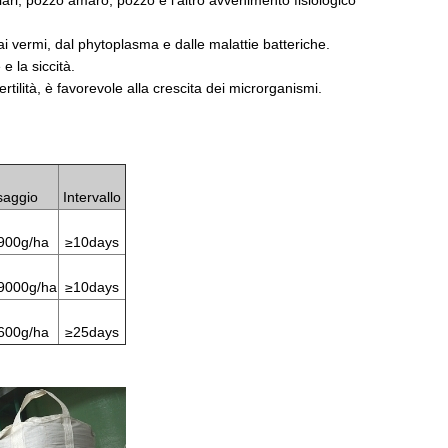
scolari, pozzo amaro, pozzo e l'altro avvenimento fisiologico
 dai vermi, dal phytoplasma e dalle malattie batteriche.
e la siccità.
fertilità, è favorevole alla crescita dei microrganismi.
saggio
Intervallo
900g/ha
≥10days
9000g/ha
≥10days
600g/ha
≥25days