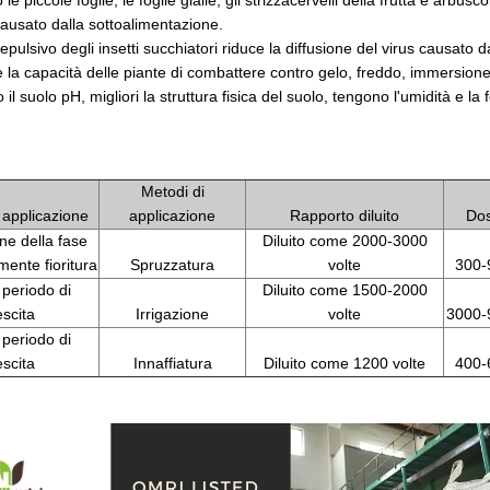
 le piccole foglie, le foglie gialle, gli strizzacervelli della frutta e arbu
causato dalla sottoalimentazione.
 repulsivo degli insetti succhiatori riduce la diffusione del virus causato
e la capacità delle piante di combattere contro gelo, freddo, immersione 
il suolo pH, migliori la struttura fisica del suolo, tengono l'umidità e la 
Metodi di
 applicazione
applicazione
Rapporto diluito
Do
ne della fase
Diluito come 2000-3000
mente fioritura
Spruzzatura
volte
300-
 periodo di
Diluito come 1500-2000
escita
Irrigazione
volte
3000-
 periodo di
escita
Innaffiatura
Diluito come 1200 volte
400-