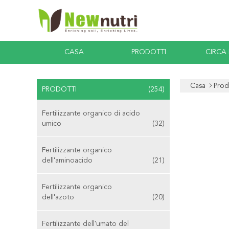
CASA
PRODOTTI
CIRCA
Casa
Prod
PRODOTTI
(254)
Fertilizzante organico di acido
umico
(32)
Fertilizzante organico
dell'aminoacido
(21)
Fertilizzante organico
dell'azoto
(20)
Fertilizzante dell'umato del