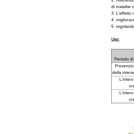
2. riducendo
di malattie 
3. L'effetto
4. migliorar
5. regolando 
Uso:
Periodo di
Prevenzio
della intera
L'intero
cr
L'intero
cr