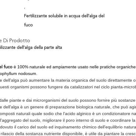
,
Fertilizzante solubile in acqua dell'alga del
fuco
ne Di Prodotto
lizzante dell'alga della parte alta
è 100% naturale ed ampiamente usato nelle pratiche organiche int
el fuco
cophyllum nodosum.
ante dell'alga può aumentare la materia organica del suolo direttamente o a
uesti organismi possono fungere da catalizzatori nel ciclo pianta-micr
 dalle piante e dai microrganismi del suolo possono fornire più sostanze n
ante dell'alga è un genere di preparazione biologica naturale, che può 
omposti naturali quale sodio che l'acido alginico è un condizionatore 
ll'aggregato del suolo, migliorare il poro interno di suolo e coordinare la
dovuto il carico del suolo ed inquinamento chimico dell'equilibrio natural
rilascio della sostanza nutriente disponibile, è utile da piantare la cresci