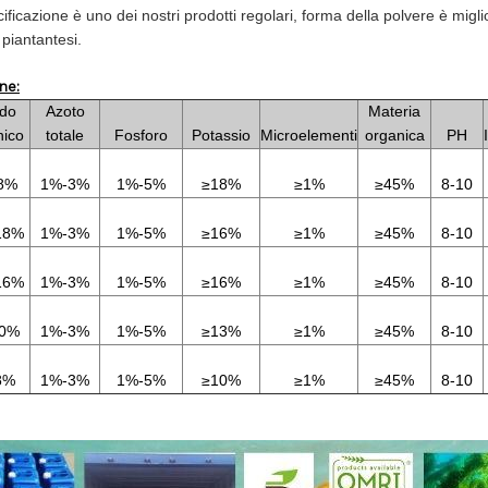
ficazione è uno dei nostri prodotti regolari, forma della polvere è migli
 piantantesi.
ne:
ido
Azoto
Materia
nico
totale
Fosforo
Potassio
Microelementi
organica
PH
8%
1%-3%
1%-5%
≥18%
≥1%
≥45%
8-10
18%
1%-3%
1%-5%
≥16%
≥1%
≥45%
8-10
16%
1%-3%
1%-5%
≥16%
≥1%
≥45%
8-10
10%
1%-3%
1%-5%
≥13%
≥1%
≥45%
8-10
8%
1%-3%
1%-5%
≥10%
≥1%
≥45%
8-10