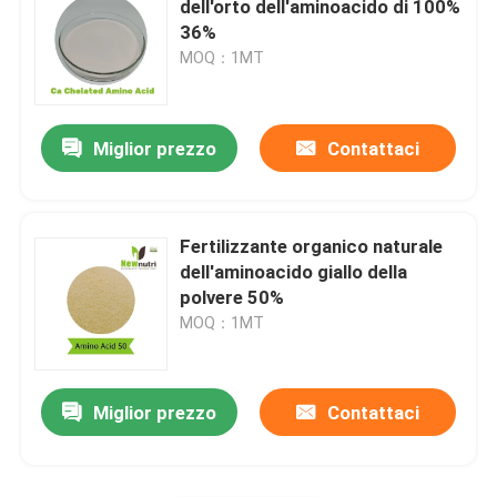
dell'orto dell'aminoacido di 100%
36%
Polvere dell'estratto del fuco
MOQ：1MT
Miglior prezzo
Contattaci
Fertilizzante organico naturale
dell'aminoacido giallo della
polvere 50%
MOQ：1MT
Miglior prezzo
Contattaci