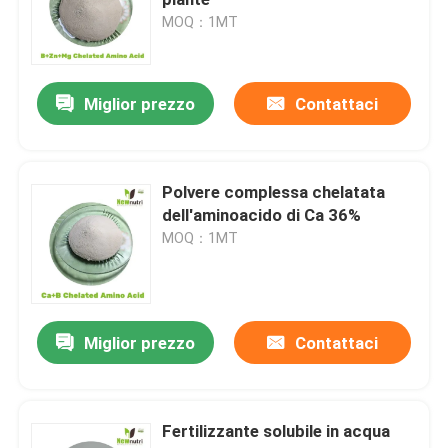
MOQ：1MT
Acido umico del sodio
Miglior prezzo
Contattaci
Polvere composta dell'aminoacido
Fertilizzante di acido umico
Polvere complessa chelatata
dell'aminoacido di Ca 36%
MOQ：1MT
Acido fulvico del potassio
fertilizzante liquido dell'estratto dell'alga
Miglior prezzo
Contattaci
Fertilizzante dell'aminoacido
Fertilizzante solubile in acqua
Polvere solubile di acido umico