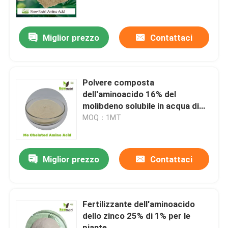
Prodotti
Miglior prezzo
Contattaci
Fertilizzante organico di acido umico
Polvere composta
Fertilizzante organico dell'aminoacido
dell'aminoacido 16% del
molibdeno solubile in acqua di
100%
MOQ：1MT
Fertilizzante organico dell'azoto
Fertilizzante dell'umato del potassio
Miglior prezzo
Contattaci
Fertilizzante della polvere dell'estratto dell'alga
Fertilizzante dell'aminoacido
dello zinco 25% di 1% per le
Polvere acida fulvica
piante