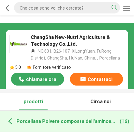
ChangSha New-Nutri Agriculture &
Technology Co.,Ltd.
NO.601, B26-107, XiLongYuan, FuRong
District, ChangSha, HuNan, China. , Porcellana
5.0
Fornitore verificato
chiamare ora
Contattaci
prodotti
Circa noi
Porcellana Polvere composta dell'aminoacido
(16)