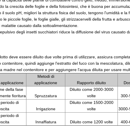
 la capacità delle piante di combattere contro gelo, freddo, immersione 
do la crescita delle foglie e della fotosintesi, che è buona per accumulaz
il suolo pH, migliori la struttura fisica del suolo, tengono l'umidità e la f
le piccole foglie, le foglie gialle, gli strizzacervelli della frutta e arb
di malattie causato dalla sottoalimentazione.
 repulsivo degli insetti succhiatori riduce la diffusione del virus causato
tto deve essere diluito due volte prima di utilizzare, assicura complet
o contenitore, quindi aggiunge l'estratto del fuco con la mescolatura, 
a madre nel contenitore e per aggiungere l'acqua diluita per usare mult
Metodi di
 applicazione
applicazione
Rapporto diluito
Do
ne della fase
Diluito come 2000-3000
mente fioritura
Spruzzatura
volte
300-
 periodo di
Diluito come 1500-2000
escita
Irrigazione
volte
3000-
 periodo di
escita
Innaffiatura
Diluito come 1200 volte
400-