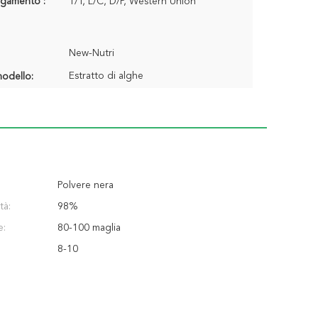
agamento :
T/T, L/C, D/P, Western Union
New-Nutri
Estratto di alghe
odello:
Polvere nera
tà:
98%
e:
80-100 maglia
8-10