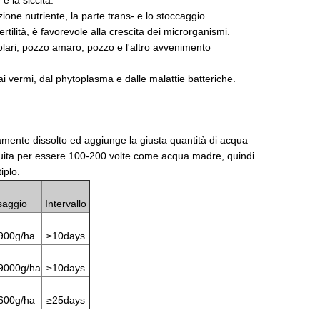
e la siccità.
ione nutriente, la parte trans- e lo stoccaggio.
ertilità, è favorevole alla crescita dei microrganismi.
uscolari, pozzo amaro, pozzo e l'altro avvenimento
 dai vermi, dal phytoplasma e dalle malattie batteriche.
amente dissolto ed aggiunge la giusta quantità di acqua
diluita per essere 100-200 volte come acqua madre, quindi
iplo.
saggio
Intervallo
900g/ha
≥10days
9000g/ha
≥10days
600g/ha
≥25days