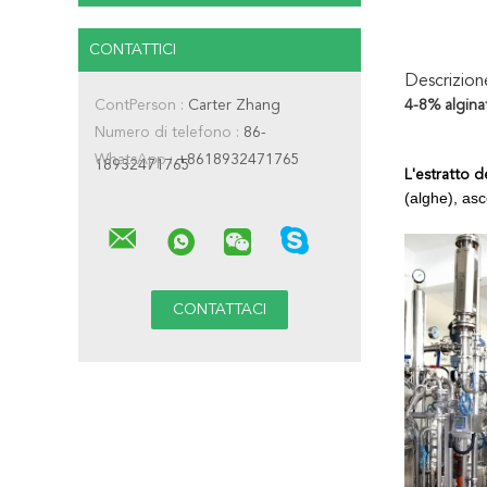
CONTATTICI
Descrizio
ContPerson :
Carter Zhang
4-8% algina
Numero di telefono :
86-
WhatsApp :
+8618932471765
18932471765
L'estratto d
(alghe), as