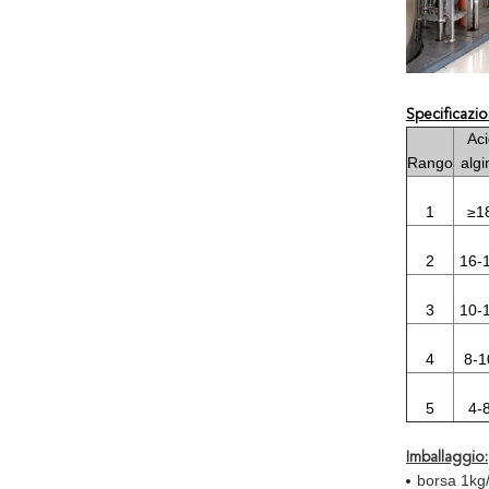
Specificazio
Ac
Rango
algi
1
≥1
2
16-
3
10-
4
8-
5
4-
Imballaggio:
borsa 1kg