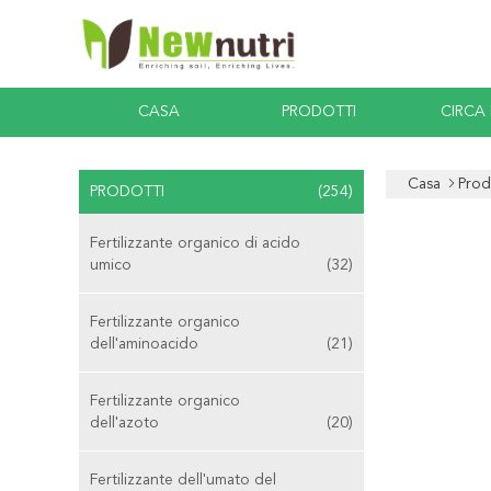
CASA
PRODOTTI
CIRCA
Casa
Prod
PRODOTTI
(254)
Fertilizzante organico di acido
umico
(32)
Fertilizzante organico
dell'aminoacido
(21)
Fertilizzante organico
dell'azoto
(20)
Fertilizzante dell'umato del