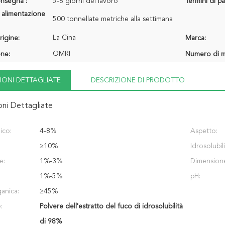
onsegna :
5-8 giorni del lavoro
Termini di p
 alimentazione
500 tonnellate metriche alla settimana
La Cina
rigine:
Marca:
OMRI
one:
Numero di m
IONI DETTAGLIATE
DESCRIZIONE DI PRODOTTO
oni Dettagliate
ico:
4-8%
Aspetto:
≥10%
Idrosolubili
e:
1%-3%
Dimension
1%-5%
pH:
anica:
≥45%
:
Polvere dell'estratto del fuco di idrosolubilità
di 98%