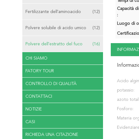
Tempi di c
Capacità di
Fertilizzante dell'aminoacido
(12)
:
Luogo di o
Polvere solubile di acido umico
(12)
Certificazi
Polvere dell'estratto del fuco
(16)
INFORMAZ
CHI SIAMO
Informazi
FATORY TOUR
Acido algin
CONTROLLO DI QUALITÀ
potassio:
CONTATTACI
azoto total
Fosforo:
NOTIZIE
Materia org
CASI
Evidenziare
RICHIEDA UNA CITAZIONE