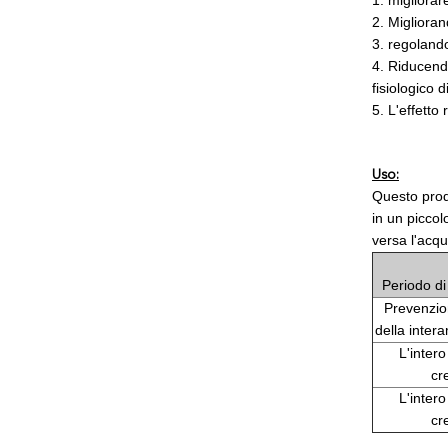
1.
migliorare
2.
Miglioran
3.
regolando 
4.
Riducendo 
fisiologico 
5. L'effetto
Uso:
Questo prodo
in un piccol
versa l'acqu
Periodo di
Prevenzio
della intera
L'intero
cr
L'intero
cr