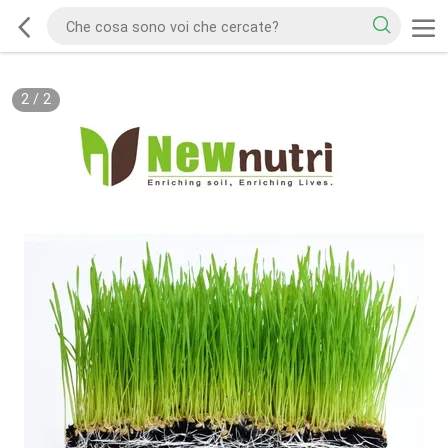
2
/
2