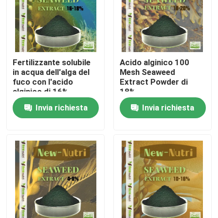
Prodotti
Fertilizzante organico di acido umico
Fertilizzante solubile
Acido alginico 100
in acqua dell'alga del
Mesh Seaweed
fuco con l'acido
Extract Powder di
Fertilizzante organico dell'aminoacido
alginico di 16%
18%
Invia richiesta
Invia richiesta
Fertilizzante organico dell'azoto
Fertilizzante dell'umato del potassio
Fertilizzante della polvere dell'estratto dell'alga
Polvere acida fulvica