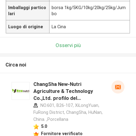
Imballaggi partico
borsa 1kg/5KG/10kg/20kg/25kg/Jum
lari
bo
Luogo di origine
La Cina
Osservi più
Circa noi
ChangSha New-Nutri
Agriculture & Technology
Co.,Ltd. profilo del
produttore
NO.601, B26-107, XiLongYuan,
FuRong District, ChangSha, HuNan,
China. ,Porcellana
5.0
Fornitore verificato