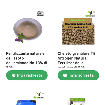
Prodotti
Fertilizzante organico di acido umico
Fertilizzante organico dell'aminoacido
Fertilizzante naturale
Chelato granulare TE
Fertilizzante organico dell'azoto
dell'azoto
Nitrogen Natural
dell'aminoacido 13% di
Fertilizer della
80%
proteina di 90%
Fertilizzante dell'umato del potassio
Invia richiesta
Invia richiesta
Fertilizzante della polvere dell'estratto dell'alga
Polvere acida fulvica