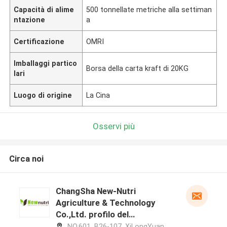
Capacità di alime
500 tonnellate metriche alla settiman
ntazione
a
Certificazione
OMRI
Imballaggi partico
Borsa della carta kraft di 20KG
lari
Luogo di origine
La Cina
Osservi più
Circa noi
ChangSha New-Nutri
Agriculture & Technology
Co.,Ltd. profilo del
produttore
NO.601, B26-107, XiLongYuan,