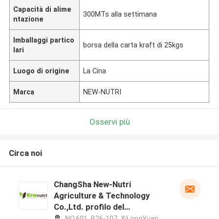
Capacità di alime
300MTs alla settimana
ntazione
Imballaggi partico
borsa della carta kraft di 25kgs
lari
Luogo di origine
La Cina
Marca
NEW-NUTRI
Osservi più
Circa noi
ChangSha New-Nutri
Agriculture & Technology
Co.,Ltd. profilo del
produttore
NO.601, B26-107, XiLongYuan,