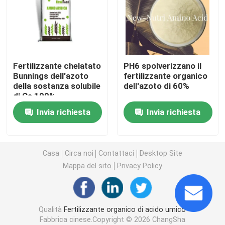
Fertilizzante dell'umato del potassio
Fertilizzante della polvere dell'estratto dell'alga
Fertilizzante chelatato
PH6 spolverizzano il
Bunnings dell'azoto
fertilizzante organico
della sostanza solubile
dell'azoto di 60%
Polvere acida fulvica
di Ca 100%
Invia richiesta
Invia richiesta
Acido umico del sodio
Polvere composta dell'aminoacido
Casa
Circa noi
Contattaci
Desktop Site
Mappa del sito
Privacy Policy
Fertilizzante di acido umico
Qualità
Fertilizzante organico di acido umico
Acido fulvico del potassio
Fabbrica cinese.Copyright © 2026 ChangSha