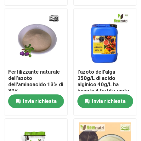
Giro della fabbrica
Controllo di qualità
Contattici
Fertilizzante naturale
l'azoto dell'alga
Richieda una citazione
dell'azoto
350g/L di acido
dell'aminoacido 13% di
alginico 40g/L ha
80%
basato il fertilizzante
Fertilizzante organico di acido umico
Invia richiesta
Invia richiesta
Fertilizzante organico dell'aminoacido
Fertilizzante organico dell'azoto