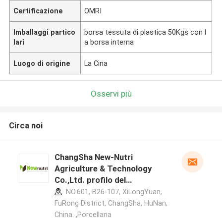
Certificazione
OMRI
Imballaggi partico
borsa tessuta di plastica 50Kgs con l
lari
a borsa interna
Luogo di origine
La Cina
Osservi più
Circa noi
ChangSha New-Nutri
Agriculture & Technology
Co.,Ltd. profilo del
produttore
NO.601, B26-107, XiLongYuan,
FuRong District, ChangSha, HuNan,
China. ,Porcellana