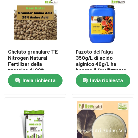
Prodotti
Fertilizzante organico di acido umico
Chelato granulare TE
l'azoto dell'alga
Fertilizzante organico dell'aminoacido
Nitrogen Natural
350g/L di acido
Fertilizer della
alginico 40g/L ha
proteina di 90%
basato il fertilizzante
Fertilizzante organico dell'azoto
Invia richiesta
Invia richiesta
Fertilizzante dell'umato del potassio
Fertilizzante della polvere dell'estratto dell'alga
Polvere acida fulvica