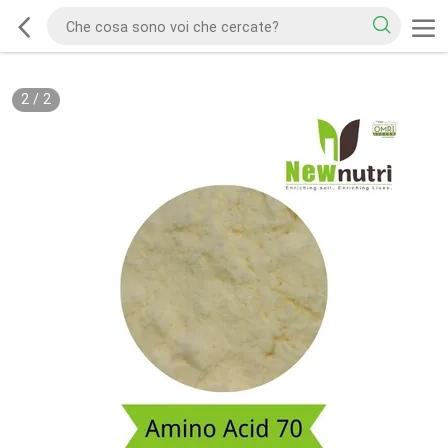
2
/
2