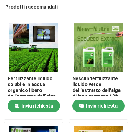
Prodotti raccomandati
Fertilizzante liquido
Nessun fertilizzante
solubile in acqua
liquido verde
organico libero
dell'estratto dell'alga
Casa
dell'estratto dell'alga
di inquinamento 10%
dell'azoto
Invia richiesta
Invia richiesta
Chi siamo
Contatti