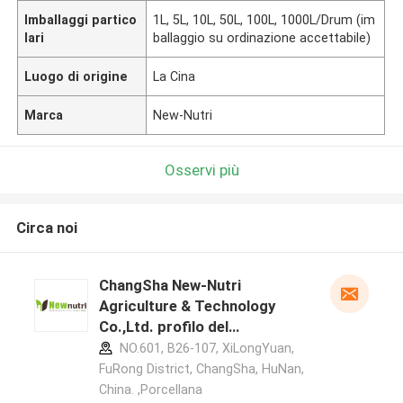
Imballaggi partico
1L, 5L, 10L, 50L, 100L, 1000L/Drum (im
lari
ballaggio su ordinazione accettabile)
Luogo di origine
La Cina
Marca
New-Nutri
Osservi più
Circa noi
ChangSha New-Nutri
Agriculture & Technology
Co.,Ltd. profilo del
produttore
NO.601, B26-107, XiLongYuan,
FuRong District, ChangSha, HuNan,
China. ,Porcellana