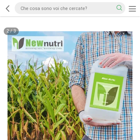
2
/
3