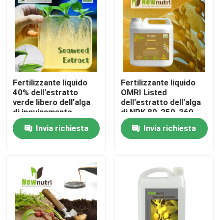
Prodotti
Fertilizzante organico di acido umico
Fertilizzante liquido
Fertilizzante liquido
Fertilizzante organico dell'aminoacido
40% dell'estratto
OMRI Listed
verde libero dell'alga
dell'estratto dell'alga
di inquinamento
di NPK 80-250-360
Fertilizzante organico dell'azoto
Invia richiesta
Invia richiesta
Fertilizzante dell'umato del potassio
Fertilizzante della polvere dell'estratto dell'alga
Polvere acida fulvica