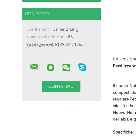
CONTATTICI
ContPerson :
Carter Zhang
Numero di telefono :
86-
WhatsApp :
+8618932471765
18932471765
Descrizio
Fertilizzan
Il nuovo-Nutr
composti del
regolare l'e
vitalità e l
Nuovo-Nutri 
dell'alga e 
Specifiche: