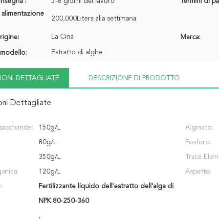
onsegna :
5-8 giorni del lavoro
Termini di p
 alimentazione
200,000Liters alla settimana
La Cina
rigine:
Marca:
Estratto di alghe
modello:
IONI DETTAGLIATE
DESCRIZIONE DI PRODOTTO
oni Dettagliate
saccharide:
150g/L
Alginato:
80g/L
Fosforo:
350g/L
Trace Elem
anica:
120g/L
Aspetto:
:
Fertilizzante liquido dell'estratto dell'alga di
NPK 80-250-360
,