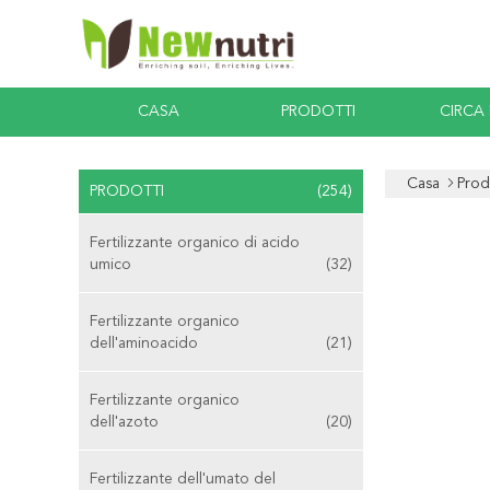
CASA
PRODOTTI
CIRCA
Casa
Prod
PRODOTTI
(254)
Fertilizzante organico di acido
umico
(32)
Fertilizzante organico
dell'aminoacido
(21)
Fertilizzante organico
dell'azoto
(20)
Fertilizzante dell'umato del