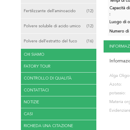
Tempi di c
Capacità di
Fertilizzante dell'aminoacido
(12)
:
Luogo di o
Polvere solubile di acido umico
(12)
Numero di 
Polvere dell'estratto del fuco
(16)
INFORMAZ
CHI SIAMO
Informazi
FATORY TOUR
Alga Oligo
CONTROLLO DI QUALITÀ
Azoto:
CONTATTACI
potassio:
Materia org
NOTIZIE
Evidenziare
CASI
RICHIEDA UNA CITAZIONE