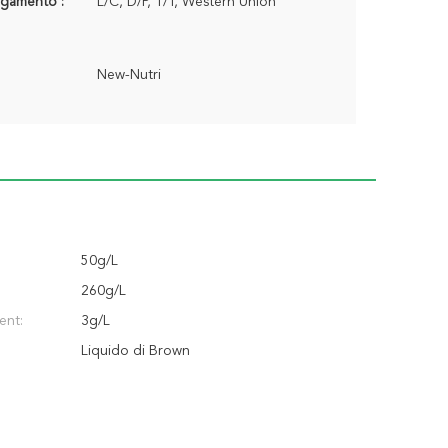
agamento :
L/C, D/P, T/T, Western Union
New-Nutri
50g/L
260g/L
ent:
3g/L
Liquido di Brown