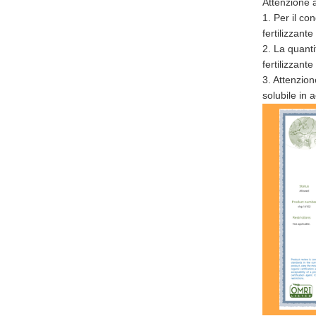
Attenzione al
1. Per il c
fertilizzant
2. La quanti
fertilizzan
3. Attenzion
solubile in 