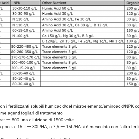
n i fertilizzanti solubili humicacid/del microelemento/aminoacid/NPK c
me agenti fogliari di trattamento
re: 一 800 una diluizione di 1500 volte
a goccia: 15 il 一 30L/HA, o 7,5 一 15L/HA si è mescolato con l'altro ferti