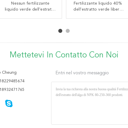
Fertilizzante dell'estratto
Nessun fertilizzante
Fertilizzante liquido 40%
Fertilizzante liquido
liquido verde dell'estratto
dell'alga del liquido dello
dell'estratto verde libero
dell'estratto dell'alga del
dell'alga di inquinamento
zinco di acido alginico
dell'alga di inquinamento
Fe di OMRI 30g/L
10%
Mettetevi In ​​contatto Con Noi
e Cheung
Entri nel vostro messaggio
18229485674
18932471765