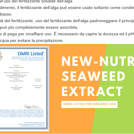
l'uso del fertilizzante solubile dell'alga
ondimento, il fertilizzante dell'alga può essere usato soltanto come co
e basso.
tà del fertilizzante, uso del fertilizzante dell'alga padroneggiare il princ
te può più completamente essere assorbita.
e di paga per innaffiare uso. È necessario da capire la durezza ed il pH d
acqua per evitare la precipitazione.