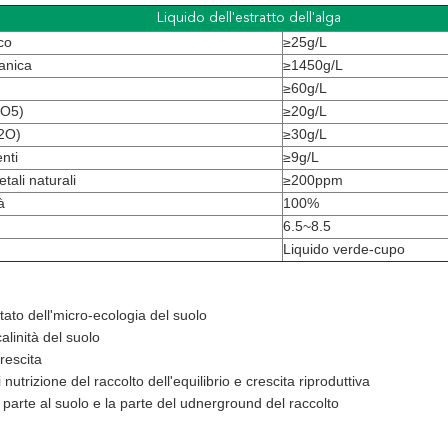
Liquido dell'estratto dell'alga
co
≥25g/L
anica
≥1450g/L
≥60g/L
2O5)
≥20g/L
K2O)
≥30g/L
nti
≥9g/L
tali naturali
≥200ppm
à
100%
6.5~8.5
Liquido verde-cupo
stato dell'micro-ecologia del suolo
calinità del suolo
rescita
 nutrizione del raccolto dell'equilibrio e crescita riproduttiva
la parte al suolo e la parte del udnerground del raccolto