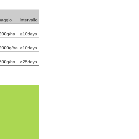
saggio
Intervallo
900g/ha
≥10days
9000g/ha
≥10days
600g/ha
≥25days