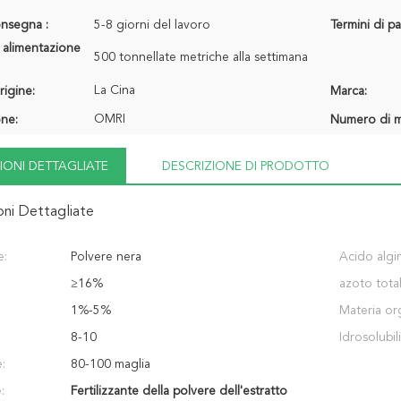
onsegna :
5-8 giorni del lavoro
Termini di p
 alimentazione
500 tonnellate metriche alla settimana
La Cina
rigine:
Marca:
OMRI
one:
Numero di m
IONI DETTAGLIATE
DESCRIZIONE DI PRODOTTO
oni Dettagliate
e:
Polvere nera
Acido algin
≥16%
azoto total
1%-5%
Materia or
8-10
Idrosolubili
:
80-100 maglia
:
Fertilizzante della polvere dell'estratto