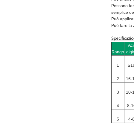
Possono fare 
semplice del
Può applicar
Può fare la 
Specificazio
Ac
Rango
algi
1
≥1
2
16-
3
10-
4
8-
5
4-