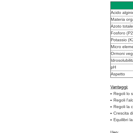
Acido algini
Materia org
Azoto totale
Fosforo (P
Potassio (
Micro eleme
Ormoni vege
Idrosolubilit
pH
Aspetto
Vantaggi:
Regoli lo 
Regoli l'al
Regoli la c
Crescita di
Equilibri 
Uso: