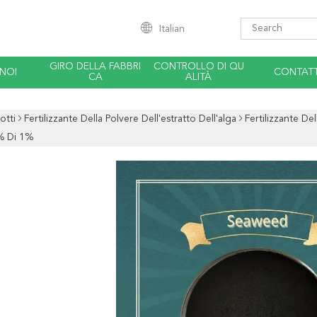
Italian
GIRO DELLA FABBRI
CONTROLLO DI QU
 NOI
CONTATT
CA
ALITÀ
otti
Fertilizzante Della Polvere Dell'estratto Dell'alga
Fertilizzante De
% Di 1%