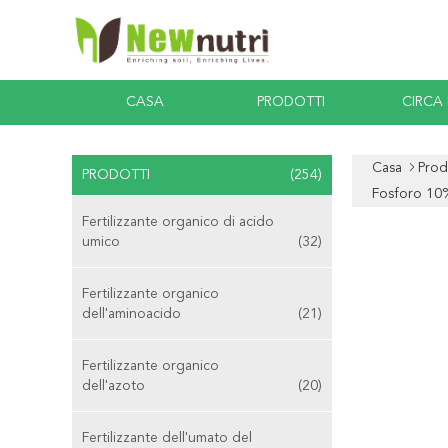
CASA
PRODOTTI
CIRCA
Casa
Prod
PRODOTTI
(254)
Fosforo 10
Fertilizzante organico di acido
umico
(32)
Fertilizzante organico
dell'aminoacido
(21)
Fertilizzante organico
dell'azoto
(20)
Fertilizzante dell'umato del