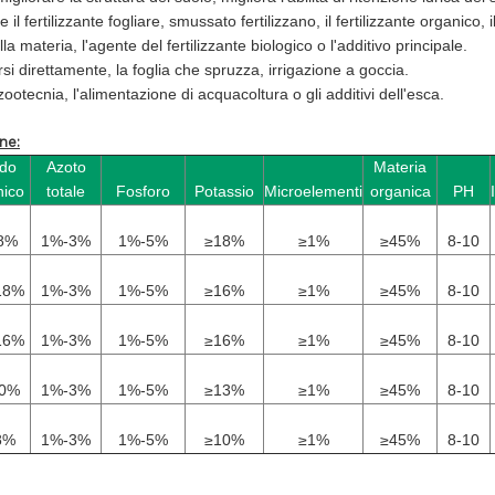
il fertilizzante fogliare, smussato fertilizzano, il fertilizzante organico, i
la materia, l'agente del fertilizzante biologico o l'additivo principale.
si direttamente, la foglia che spruzza, irrigazione a goccia.
zootecnia, l'alimentazione di acquacoltura o gli additivi dell'esca.
ne:
ido
Azoto
Materia
nico
totale
Fosforo
Potassio
Microelementi
organica
PH
8%
1%-3%
1%-5%
≥18%
≥1%
≥45%
8-10
18%
1%-3%
1%-5%
≥16%
≥1%
≥45%
8-10
16%
1%-3%
1%-5%
≥16%
≥1%
≥45%
8-10
10%
1%-3%
1%-5%
≥13%
≥1%
≥45%
8-10
8%
1%-3%
1%-5%
≥10%
≥1%
≥45%
8-10