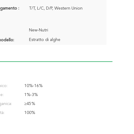
agamento :
T/T, L/C, D/P, Western Union
New-Nutri
Estratto di alghe
odello:
ico:
10%-16%
e:
1%-3%
ganica:
≥45%
tà:
100%