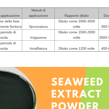
Metodi di
 applicazione
applicazione
Rapporto diluito
Do
ne della fase
Diluito come 2000-3000
mente fioritura
Spruzzatura
volte
300-
 periodo di
Diluito come 1500-2000
escita
Irrigazione
volte
3000-
 periodo di
escita
Innaffiatura
Diluito come 1200 volte
400-