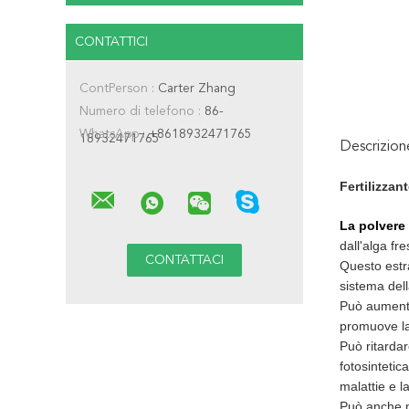
CONTATTICI
ContPerson :
Carter Zhang
Numero di telefono :
86-
WhatsApp :
+8618932471765
18932471765
Descrizio
Fertilizzan
La polvere 
dall'alga f
Questo estra
sistema dell
Può aumentar
promuove la 
Può ritardar
fotosintetic
malattie e la
Può anche mi