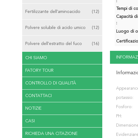
:
Tempi di c
Fertilizzante dell'aminoacido
(12)
Capacità di
:
Polvere solubile di acido umico
(12)
Luogo di o
Certificazi
Polvere dell'estratto del fuco
(16)
INFORMAZ
CHI SIAMO
FATORY TOUR
Informazi
CONTROLLO DI QUALITÀ
Appearanc
CONTATTACI
potassio:
Fosforo:
NOTIZIE
PH:
CASI
Dimensione
RICHIEDA UNA CITAZIONE
Evidenziare