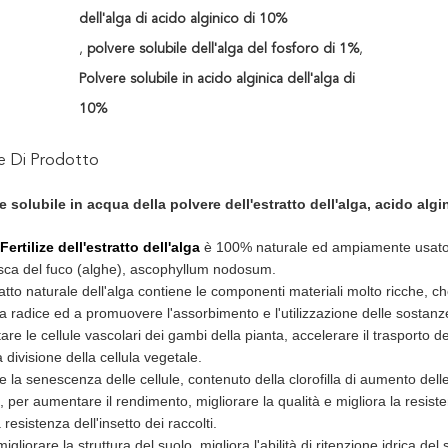
dell'alga di acido alginico di 10%
,
polvere solubile dell'alga del fosforo di 1%
,
Polvere solubile in acido alginica dell'alga di
10%
ne Di Prodotto
te solubile in acqua della polvere dell'estratto dell'alga, acido 
Fertilize dell'estratto dell'alga
è 100% naturale ed ampiamente usato n
resca del fuco (alghe), ascophyllum nodosum.
tto naturale dell'alga contiene le componenti materiali molto ricche, ch
a radice ed a promuovere l'assorbimento e l'utilizzazione delle sostanze
e le cellule vascolari dei gambi della pianta, accelerare il trasporto dell
divisione della cellula vegetale.
e la senescenza delle cellule, contenuto della clorofilla di aumento delle
a, per aumentare il rendimento, migliorare la qualità e migliora la resisten
 resistenza dell'insetto dei raccolti.
gliorare la struttura del suolo, migliora l'abilità di ritenzione idrica del