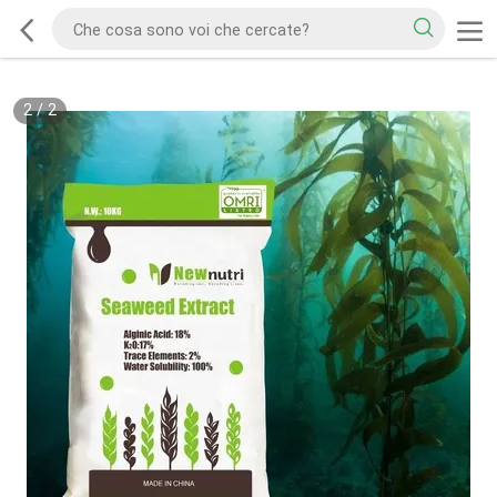
2
/
2