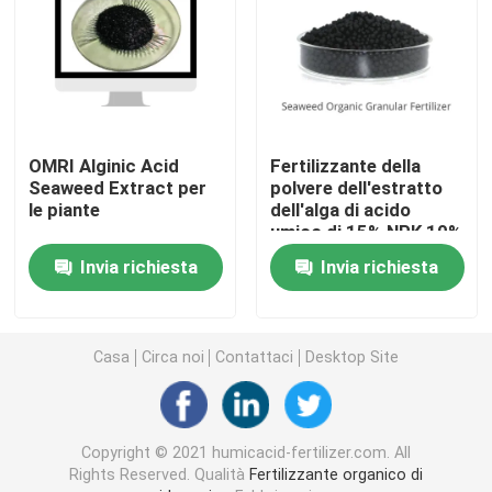
Acido umico del sodio
Polvere composta dell'aminoacido
OMRI Alginic Acid
Fertilizzante della
Seaweed Extract per
polvere dell'estratto
Fertilizzante di acido umico
le piante
dell'alga di acido
umico di 15% NPK 10%
Acido fulvico del potassio
Invia richiesta
Invia richiesta
fertilizzante liquido dell'estratto dell'alga
Casa
Circa noi
Contattaci
Desktop Site
Fertilizzante dell'aminoacido
Copyright © 2021 humicacid-fertilizer.com. All
Polvere solubile di acido umico
Rights Reserved. Qualità
Fertilizzante organico di