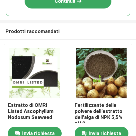
Continua
Prodotti raccomandati
Casa
Estratto di OMRI
Fertilizzante della
Listed Ascophyllum
polvere dell'estratto
Chi siamo
Nodosum Seaweed
dell'alga di NPK 5,5%
pH 8
Invia richiesta
Invia richiesta
Contatti