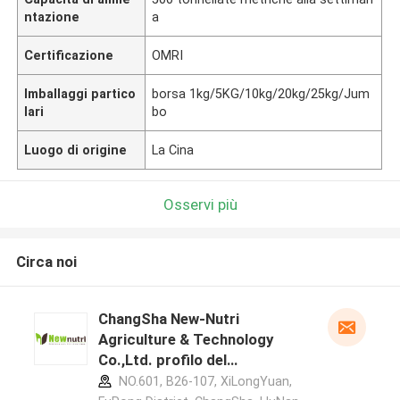
ntazione
a
Certificazione
OMRI
Imballaggi partico
borsa 1kg/5KG/10kg/20kg/25kg/Jum
lari
bo
Luogo di origine
La Cina
Osservi più
Circa noi
ChangSha New-Nutri
Agriculture & Technology
Co.,Ltd. profilo del
produttore
NO.601, B26-107, XiLongYuan,