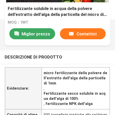
Fertilizzante solubile in acqua della polvere
dell'estratto dell'alga della particella del micro di
100% 1mm
MOQ：1MT
Miglior prezzo
Contattici
DESCRIZIONE DI PRODOTTO
micro fertilizzante della polvere de
ll'estratto dell'alga della particella
di 1mm
Evidenziare:
,
Fertilizzante secco solubile in acq
ua dell'alga di 100%
,
fertilizzante NPK dell'alga
Capacità di alime
500 tonnellate metriche alla settiman