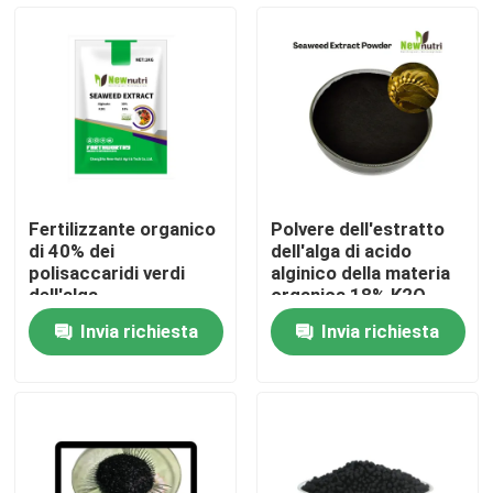
Prodotti
Fertilizzante organico di acido umico
Fertilizzante organico dell'aminoacido
Fertilizzante organico
Polvere dell'estratto
di 40% dei
dell'alga di acido
Fertilizzante organico dell'azoto
polisaccaridi verdi
alginico della materia
dell'alga
organica 18% K2O
18% di 50%
Invia richiesta
Invia richiesta
Fertilizzante dell'umato del potassio
Fertilizzante della polvere dell'estratto dell'alga
Polvere acida fulvica