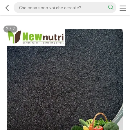
2
/
2