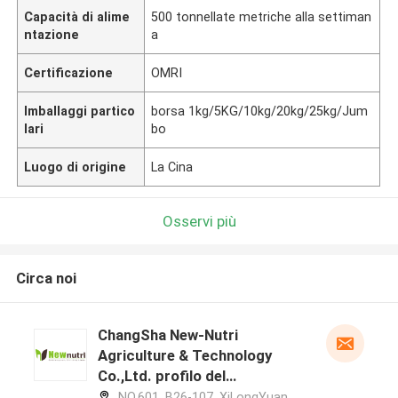
Capacità di alime
500 tonnellate metriche alla settiman
ntazione
a
Certificazione
OMRI
Imballaggi partico
borsa 1kg/5KG/10kg/20kg/25kg/Jum
lari
bo
Luogo di origine
La Cina
Osservi più
Circa noi
ChangSha New-Nutri
Agriculture & Technology
Co.,Ltd. profilo del
produttore
NO.601, B26-107, XiLongYuan,