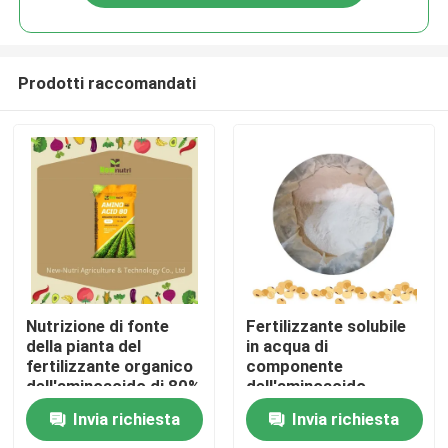
Prodotti raccomandati
Casa
Nutrizione di fonte
Fertilizzante solubile
della pianta del
in acqua di
fertilizzante organico
componente
Chi siamo
dell'aminoacido di 80%
dell'aminoacido
dell'azoto 60 di OMRI
Invia richiesta
Invia richiesta
15
Contatti