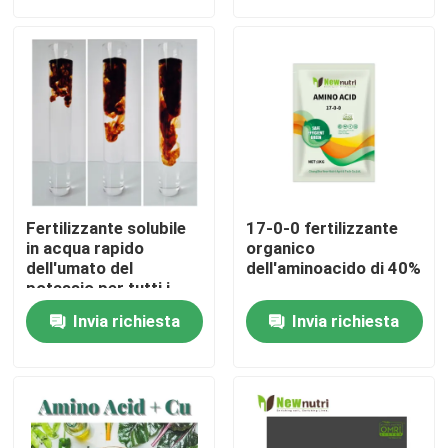
Prodotti
Fertilizzante organico di acido umico
Fertilizzante organico dell'aminoacido
Fertilizzante solubile
17-0-0 fertilizzante
Fertilizzante organico dell'azoto
in acqua rapido
organico
dell'umato del
dell'aminoacido di 40%
potassio per tutti i
raccolti
Fertilizzante dell'umato del potassio
Invia richiesta
Invia richiesta
Fertilizzante della polvere dell'estratto dell'alga
Polvere acida fulvica