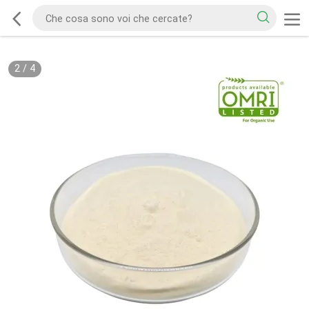
2
/
4