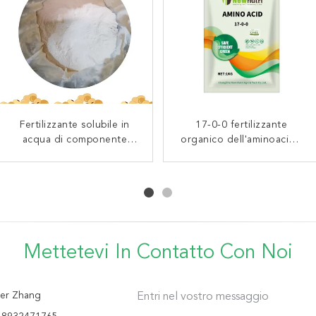
Fertilizzante solubile in
Fertilizzante organico
Fertilizzante organico
17-0-0 fertilizzante
acqua di componente
dell'aminoacido della
organico dell'aminoacido
dell'aminoacido della
dell'aminoacido dell'azoto
sostanza solubile 45% di
sostanza solubile di 2%
di 40%
60 di OMRI 15
100%
Trace Element 100%
Mettetevi In ​​contatto Con Noi
er Zhang
Entri nel vostro messaggio