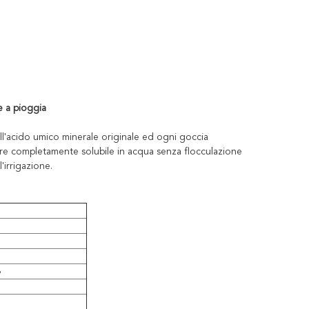
e a pioggia
ell'acido umico minerale originale ed ogni goccia
ssere completamente solubile in acqua senza flocculazione
'irrigazione.
%