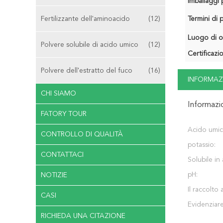
Imballaggi p
Fertilizzante dell'aminoacido
(12)
Termini di
Luogo di o
Polvere solubile di acido umico
(12)
Certificazi
Polvere dell'estratto del fuco
(16)
INFORMAZ
CHI SIAMO
Informazi
FATORY TOUR
Acido umic
CONTROLLO DI QUALITÀ
potassio:
CONTATTACI
Solubile in
pH:
NOTIZIE
Il raccolto 
CASI
Evidenziare
RICHIEDA UNA CITAZIONE