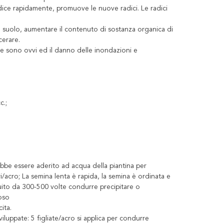
adice rapidamente, promuove le nuove radici. Le radici
l suolo, aumentare il contenuto di sostanza organica di
cerare.
attie sono ovvi ed il danno delle inondazioni e
c.;
ebbe essere aderito ad acqua della piantina per
tri/acro; La semina lenta è rapida, la semina è ordinata e
 diluito da 300-500 volte condurre precipitare o
roso
ita.
viluppate: 5 figliate/acro si applica per condurre