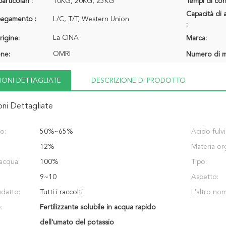
articolari :
10KG, 20KG, 25KG
Tempi di con
Capacità di 
 pagamento :
L/C, T/T, Western Union
:
La CINA
rigine:
Marca:
OMRI
one:
Numero di m
IONI DETTAGLIATE
DESCRIZIONE DI PRODOTTO
oni Dettagliate
o:
50%~65%
Acido fulvi
12%
Materia or
 acqua:
100%
Tipo:
9~10
Aspetto:
adatto:
Tutti i raccolti
L'altro no
:
Fertilizzante solubile in acqua rapido
dell'umato del potassio