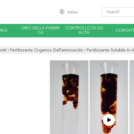
Italian
GIRO DELLA FABBRI
CONTROLLO DI QU
 NOI
CONTATT
CA
ALITÀ
otti
Fertilizzante Organico Dell'aminoacido
Fertilizzante Solubile In