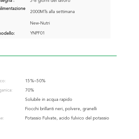
segna :
5-8 giorni del lavoro
alimentazione
2000MTs alla settimana
New-Nutri
YNPF01
odello:
co:
15%~50%
ganica:
70%
Solubile in acqua rapido
Fiocchi brillanti neri, polvere, granelli
me:
Potassio Fulvate, acido fulvico del potassio