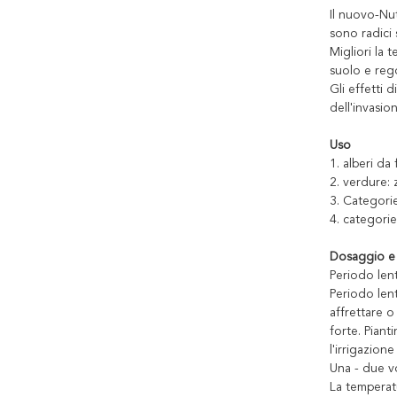
Il nuovo-Nut
sono radici s
Migliori la
suolo e rego
Gli effetti 
dell'invasio
Uso
1. alberi da
2. verdure: 
3. Categorie
4. categorie
Dosaggio e
Periodo lent
Periodo lent
affrettare o
forte. Piant
l'irrigazion
Una - due vo
La temperatu