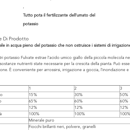
,
Tutto pota il fertilizzante dell'umato del
potassio
ne Di Prodotto
le in acqua pieno del potassio che non ostruisce i sistemi di irrigazion
ri potassio Fulvate estrae l'acido umico giallo della piccola molecola n
sostanze nutrienti state necessarie per la crescita della pianta. Può e
ione. È conveniente per arrossirsi, irrigazione a goccia, l'inondazione e l
1
2
3
co
15%
30%
50%
o
65%
60%
60%
12%
12%
12%
tà
100%
100%
100
Minerale puro
Fiocchi brillanti neri, polvere, granelli