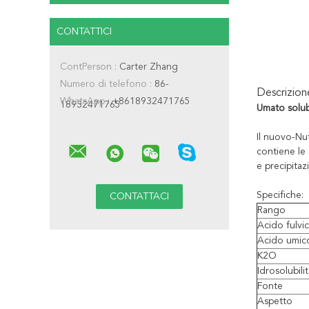
CONTATTICI
ContPerson :
Carter Zhang
Numero di telefono :
86-
Descrizio
WhatsApp :
+8618932471765
18932471765
Umato solubi
Il nuovo-Nut
contiene le 
e precipitaz
Specifiche:
Rango
Acido fulvi
Acido umic
K2O
Idrosolubili
Fonte
Aspetto