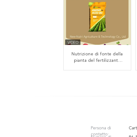
Nutrizione di fonte della
Fertilizzante organico
pianta del fertilizzante
15% dell'aminoacido
organico dell'aminoacido
granulare del PH3
di 80%
Persona di
Cart
contatto: