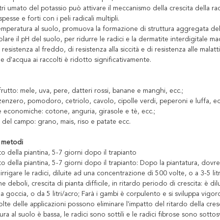
ri umato del potassio può attivare il meccanismo della crescita della r
pesse e forti con i peli radicali multipli.
 temperatura al suolo, promuova la formazione di struttura aggregata de
lare il pH del suolo, per ridurre le radici e la dermatite interdigitale ma
di resistenza al freddo, di resistenza alla siccità e di resistenza alle mal
ne d'acqua ai raccolti è ridotto significativamente.
 frutto: mele, uva, pere, datteri rossi, banane e manghi, ecc.;
zenzero, pomodoro, cetriolo, cavolo, cipolle verdi, peperoni e luffa, ec
 economiche: cotone, anguria, girasole e tè, ecc.;
 del campo: grano, mais, riso e patate ecc.
 metodi
o della piantina, 5-7 giorni dopo il trapianto
o della piantina, 5-7 giorni dopo il trapianto: Dopo la piantatura, dovr
 irrigare le radici, diluite ad una concentrazione di 500 volte, o a 3-5 li
ine deboli, crescita di pianta difficile, in ritardo periodo di crescita: è
e a goccia, o da 5 litri/acro; Farà i gambi è corpulento e si sviluppa vigo
lte delle applicazioni possono eliminare l'impatto del ritardo della cresc
ra al suolo è bassa, le radici sono sottili e le radici fibrose sono sottos