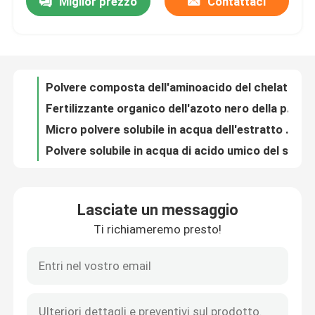
Miglior prezzo
Contattaci
Polvere composta dell'aminoacido del chelato TE 28%
Fertilizzante organico dell'azoto nero della palla 25% di acido umico di 10%
Giro della fabbrica
Micro polvere solubile in acqua dell'estratto del fuco della particella 100%
Polvere solubile in acqua di acido umico del suolo 85%
Controllo di qualità
Fertilizzante solubile organico 45% acido fulvico PH5
Fertilizzante dell'aminoacido del potassio della sostanza solubile 40%
Contattici
fertilizzante dell'aminoacido di 10g/L Trace Elements NPK
Fertilizzante solubile in acqua della polvere di acido umico della palla 10% di 98%
75% 10% solubile in acqua zincano il fertilizzante acido organico
Richieda una citazione
Fertilizzante idroponico organico dell'azoto dell'ammonio 5%
Lasciate un messaggio
Fertilizzante acido organico del silicio di PH8 20%
Fertilizzante organico di acido umico
Ti richiameremo presto!
Fertilizzante della polvere dell'estratto dell'alga di acido alginico del fosforo 10% di 1%
Il nero spolverizza il fertilizzante della polvere dell'estratto dell'alga dell'azoto di 3%
Fertilizzante organico dell'aminoacido
Fertilizzante solubile in acqua dell'estratto del fuco di 100 maglie 100%
Fertilizzante della polvere dell'estratto dell'alga del potassio del fosforo 18% di 5%
Fertilizzante organico dell'azoto