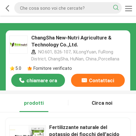
ChangSha New-Nutri Agriculture &
Technology Co.,Ltd.
NO.601, B26-107, XiLongYuan, FuRong
District, ChangSha, HuNan, China.,Porcellana
5.0
Fornitore verificato
chiamare ora
Contattaci
prodotti
Circa noi
Fertilizzante naturale del
potassio dei fiocchi dell'acido