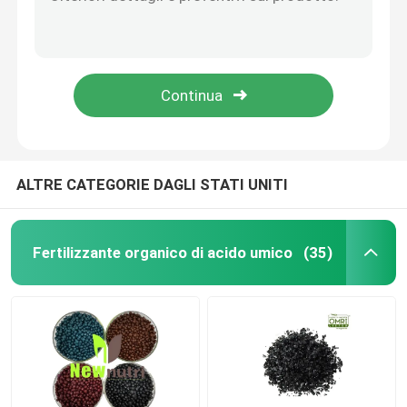
PH8 estratto solubile brillante dell'alga della materia organica dei fiocchi 45%
Fertilizzante della polvere dell'estratto dell'alga del potassio di OMRI 16%
Fertilizzante dell'umato del potassio
Fertilizzante solubile in acqua 100% della polvere dell'estratto dell'alga di acido alginico di 8%
Fertilizzante della polvere dell'estratto dell'alga dei fiocchi di acido alginico 4mm di 4%
Fertilizzante della polvere dell'estratto dell'alga
fertilizzante granulare di acido umico della trivellazione petrolifera di 3mm
Polvere acida fulvica
ALTRE CATEGORIE DAGLI STATI UNITI
Acido umico del sodio
Fertilizzante organico di acido umico
(35)
Polvere composta dell'aminoacido
Fertilizzante di acido umico
Acido fulvico del potassio