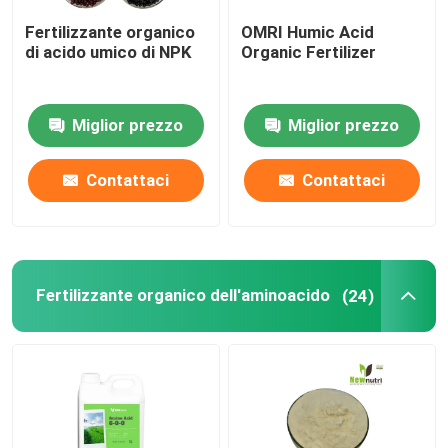
Fertilizzante organico
OMRI Humic Acid
fertilizzante liquido dell'estratto dell'alga
di acido umico di NPK
Organic Fertilizer
Fertilizzante dell'aminoacido
Miglior prezzo
Miglior prezzo
Polvere solubile di acido umico
Contattaci
Contattaci
Polvere dell'estratto del fuco
Fertilizzante organico dell'aminoacido
(24)