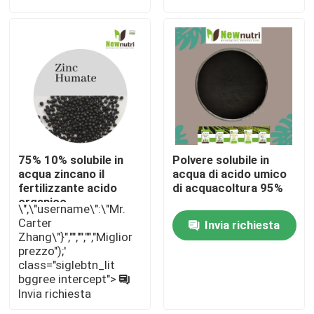
Giro della fabbrica
Controllo di qualità
Contattici
75% 10% solubile in
Polvere solubile in
Richieda una citazione
acqua zincano il
acqua di acido umico
fertilizzante acido
di acquacoltura 95%
organico
\",\"username\":\"Mr.
Fertilizzante organico di acido umico
Carter
Invia richiesta
Zhang\"}","","","","Miglior
prezzo");'
Fertilizzante organico dell'aminoacido
class="siglebtn_lit
bggree intercept">
Invia richiesta
Fertilizzante organico dell'azoto