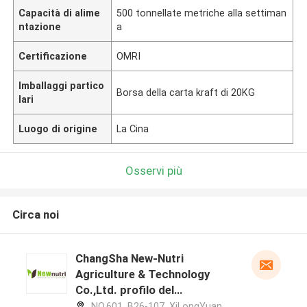
Capacità di alime
500 tonnellate metriche alla settiman
ntazione
a
Certificazione
OMRI
Imballaggi partico
Borsa della carta kraft di 20KG
lari
Luogo di origine
La Cina
Osservi più
Circa noi
ChangSha New-Nutri
Agriculture & Technology
Co.,Ltd. profilo del
produttore
NO.601, B26-107, XiLongYuan,