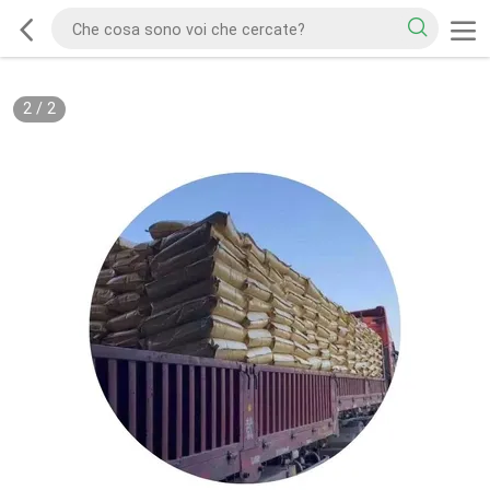
2
/
2