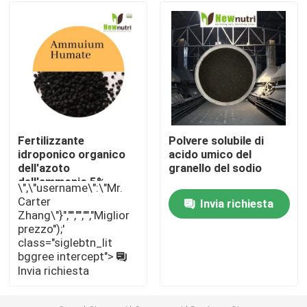
Fertilizzante dell'umato del potassio
Fertilizzante della polvere dell'estratto dell'alga
Polvere acida fulvica
Fertilizzante
Polvere solubile di
idroponico organico
acido umico del
Acido umico del sodio
dell'azoto
granello del sodio
dell'ammonio 5%
\",\"username\":\"Mr.
Carter
Invia richiesta
Polvere composta dell'aminoacido
Zhang\"}","","","","Miglior
prezzo");'
class="siglebtn_lit
Fertilizzante di acido umico
bggree intercept">
Invia richiesta
Acido fulvico del potassio