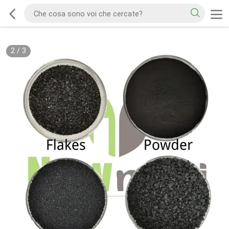
2
/
3