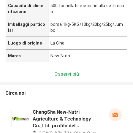
Capacità di alime
500 tonnellate metriche alla settiman
ntazione
a
Imballaggi partico
borsa 1kg/5KG/10kg/20kg/25kg/Jum
lari
bo
Luogo di origine
La Cina
Marca
New-Nutri
Osservi più
Circa noi
ChangSha New-Nutri
Agriculture & Technology
Co.,Ltd. profilo del
produttore
NO.601, B26-107, XiLongYuan,