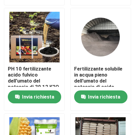
Giro della fabbrica
Controllo di qualità
Contattici
PH 10 fertilizzante
Fertilizzante solubile
Richieda una citazione
acido fulvico
in acqua pieno
dell'umato del
dell'umato del
potassio di 30 12 K2O
potassio di acido
umico di 65%
Fertilizzante organico di acido umico
Invia richiesta
Invia richiesta
Fertilizzante organico dell'aminoacido
Fertilizzante organico dell'azoto