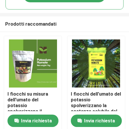
Prodotti raccomandati
Casa
I fiocchi su misura
I fiocchi dell'umato del
dell'umato del
potassio
potassio
spolverizzano la
Prodotti
spolverizzano il
sostanza solubile del
granello il pH 9-11
granello 100% in
Invia richiesta
Invia richiesta
acqua
Circa noi