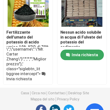
Fertilizzante dell'umato del potassio
Fertilizzante della polvere dell'estratto dell'alga
Fertilizzante
Nessun acido solubile
dell'umato del
in acqua di Fulvate del
potassio di acido
potassio del
Polvere acida fulvica
umico 10% K2O di 70%
sedimento
\",\"username\":\"Mr.
Carter
Invia richiesta
Zhang\"}","","","","Miglior
Acido umico del sodio
prezzo");'
class="siglebtn_lit
bggree intercept">
Polvere composta dell'aminoacido
Invia richiesta
Fertilizzante di acido umico
Casa
Circa noi
Contattaci
Desktop Site
Mappa del sito
Privacy Policy
Acido fulvico del potassio