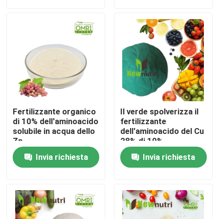
Prodotti
Fertilizzante organico di acido umico
Fertilizzante organico dell'aminoacido
Fertilizzante organico
Il verde spolverizza il
Fertilizzante organico dell'azoto
di 10% dell'aminoacido
fertilizzante
solubile in acqua dello
dell'aminoacido del Cu
Zn
28% di 10%
Fertilizzante dell'umato del potassio
Invia richiesta
Invia richiesta
Fertilizzante della polvere dell'estratto dell'alga
Polvere acida fulvica