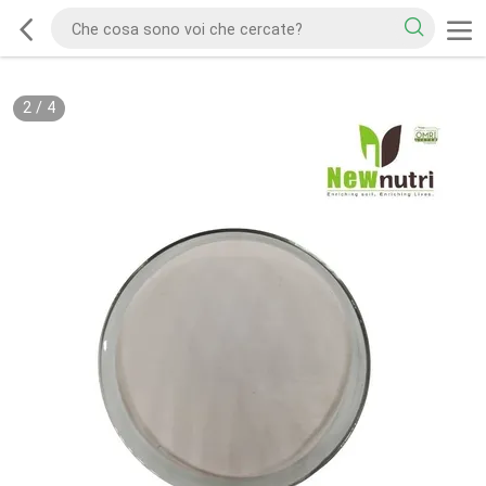
2
/
4