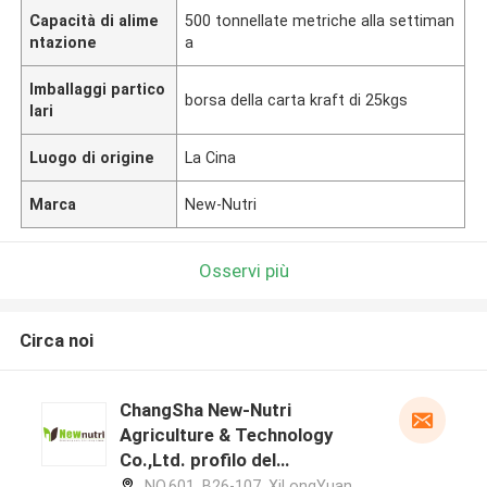
Capacità di alime
500 tonnellate metriche alla settiman
ntazione
a
Imballaggi partico
borsa della carta kraft di 25kgs
lari
Luogo di origine
La Cina
Marca
New-Nutri
Osservi più
Circa noi
ChangSha New-Nutri
Agriculture & Technology
Co.,Ltd. profilo del
produttore
NO.601, B26-107, XiLongYuan,