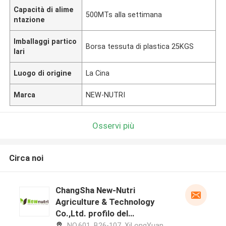
Capacità di alime
500MTs alla settimana
ntazione
Imballaggi partico
Borsa tessuta di plastica 25KGS
lari
Luogo di origine
La Cina
Marca
NEW-NUTRI
Osservi più
Circa noi
ChangSha New-Nutri
Agriculture & Technology
Co.,Ltd. profilo del
produttore
NO.601, B26-107, XiLongYuan,