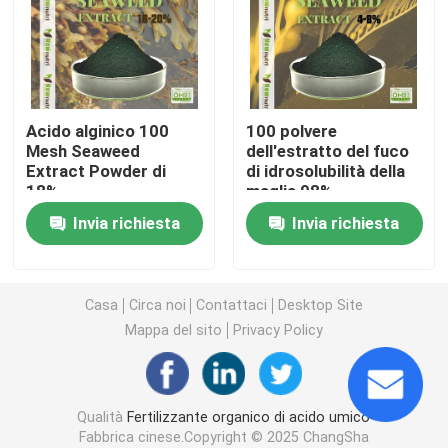
Fertilizzante dell'umato del potassio
Fertilizzante della polvere dell'estratto dell'alga
Acido alginico 100
100 polvere
Mesh Seaweed
dell'estratto del fuco
Extract Powder di
di idrosolubilità della
Polvere acida fulvica
18%
maglia 98%
Invia richiesta
Invia richiesta
Acido umico del sodio
Polvere composta dell'aminoacido
Casa
Circa noi
Contattaci
Desktop Site
Mappa del sito
Privacy Policy
Fertilizzante di acido umico
Qualità
Fertilizzante organico di acido umico
Acido fulvico del potassio
Fabbrica cinese.Copyright © 2025 ChangSha