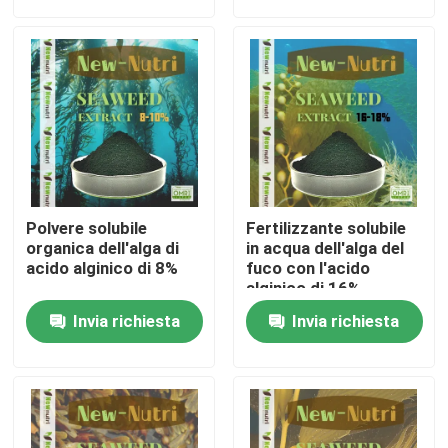
Giro della fabbrica
Controllo di qualità
Contattici
Polvere solubile
Fertilizzante solubile
Richieda una citazione
organica dell'alga di
in acqua dell'alga del
acido alginico di 8%
fuco con l'acido
alginico di 16%
Fertilizzante organico di acido umico
Invia richiesta
Invia richiesta
Fertilizzante organico dell'aminoacido
Fertilizzante organico dell'azoto