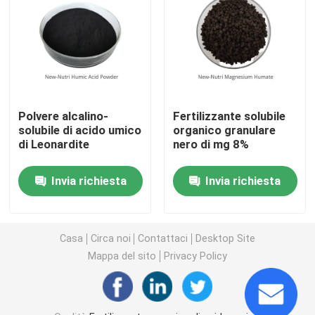
Fertilizzante dell'umato del potassio
Fertilizzante della polvere dell'estratto dell'alga
Polvere alcalino-
Fertilizzante solubile
Polvere acida fulvica
solubile di acido umico
organico granulare
di Leonardite
nero di mg 8%
Acido umico del sodio
Invia richiesta
Invia richiesta
Polvere composta dell'aminoacido
Casa
Circa noi
Contattaci
Desktop Site
Mappa del sito
Privacy Policy
Fertilizzante di acido umico
Acido fulvico del potassio