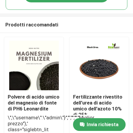
Prodotti raccomandati
Casa
Polvere di acido umico
Fertilizzante rivestito
del magnesio di fonte
dell'urea di acido
di PH6 Leonardite
umico dell'azoto 10%
Prodotti
di 25%
\",\"username\":\"admin\"}","","","","Miglior
prezzo");'
Invia richiesta
class="siglebtn_lit
Circa noi