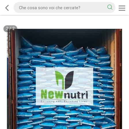
2
/
2