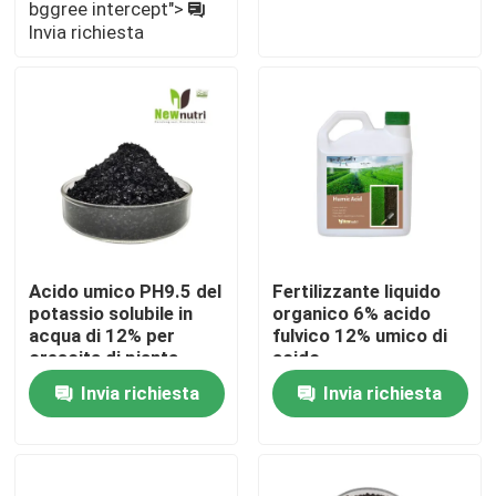
bggree intercept">
Invia richiesta
Giro della fabbrica
Controllo di qualità
Contattici
Richieda una citazione
Acido umico PH9.5 del
Fertilizzante liquido
potassio solubile in
organico 6% acido
acqua di 12% per
fulvico 12% umico di
Fertilizzante organico di acido umico
crescita di pianta
acido
Invia richiesta
Invia richiesta
Fertilizzante organico dell'aminoacido
Fertilizzante organico dell'azoto