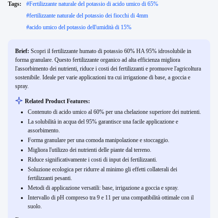
Tags:
#
Fertilizzante naturale del potassio di acido umico di 65%
#
fertilizzante naturale del potassio dei fiocchi di 4mm
#
acido umico del potassio dell'umidità di 15%
Brief:
Scopri il fertilizzante humato di potassio 60% HA 95% idrosolubile in
forma granulare. Questo fertilizzante organico ad alta efficienza migliora
l'assorbimento dei nutrienti, riduce i costi dei fertilizzanti e promuove l'agricoltura
sostenibile. Ideale per varie applicazioni tra cui irrigazione di base, a goccia e
spray.
Related Product Features:
Contenuto di acido umico al 60% per una chelazione superiore dei nutrienti.
La solubilità in acqua del 95% garantisce una facile applicazione e
assorbimento.
Forma granulare per una comoda manipolazione e stoccaggio.
Migliora l'utilizzo dei nutrienti delle piante dal terreno.
Riduce significativamente i costi di input dei fertilizzanti.
Soluzione ecologica per ridurre al minimo gli effetti collaterali dei
fertilizzanti pesanti.
Metodi di applicazione versatili: base, irrigazione a goccia e spray.
Intervallo di pH compreso tra 9 e 11 per una compatibilità ottimale con il
suolo.